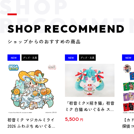
SHOP RECOMMEND
ショップからのおすすめの商品
「初音ミク×招き猫」初音
ミク 白猫 ぬいぐるみ スタ
ンダード Art by らっす
5,500
初音ミク マジカルミライ
【カド
円
2026 ふわぷち ぬいぐるみ
探偵コ
L
探偵コ