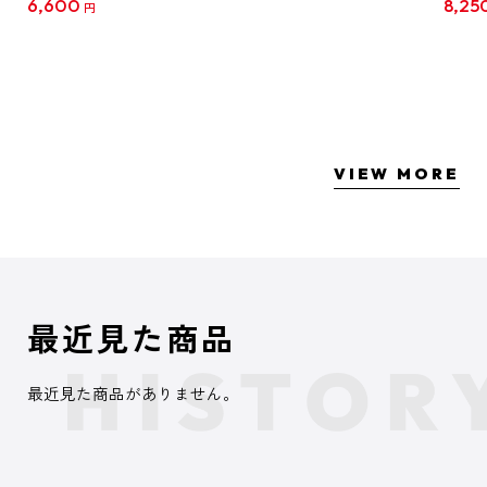
6,600
8,25
円
クリア
【1B
VIEW MORE
最近見た商品
最近見た商品がありません。