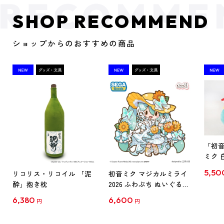
SHOP RECOMMEND
ショップからのおすすめの商品
「初
ミク 
ンダード
5,50
リコリス・リコイル 「泥
初音ミク マジカルミライ
酔」抱き枕
2026 ふわぷち ぬいぐるみ
L
6,380
6,600
円
円