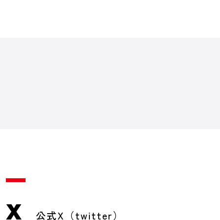
X
公式X（twitter）