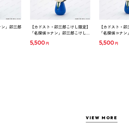
ナン」卯三郎
【カドスト・卯三郎こけし限定】
【カドスト・卯
「名探偵コナン」卯三郎こけし
「名探偵コナン
工藤新一
毛利蘭
5,500
5,500
円
円
VIEW MORE