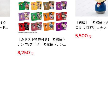
ミク
【再販】「名探偵コ
ード
こけし 江戸川コナン
5,500
円
【カドスト特典付き】 名探偵コ
ナン TVアニメ「名探偵コナン」
30周年記念クリアファイル Vol.2
8,250
円
【1BOX】