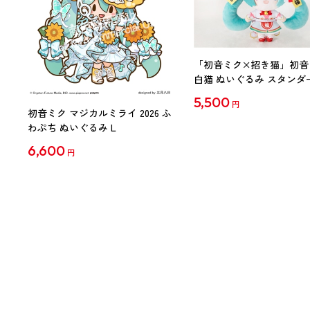
「初音ミク×招き猫」初音
白猫 ぬいぐるみ スタンダ
Art by らっす
5,500
円
初音ミク マジカルミライ 2026 ふ
わぷち ぬいぐるみ L
6,600
円