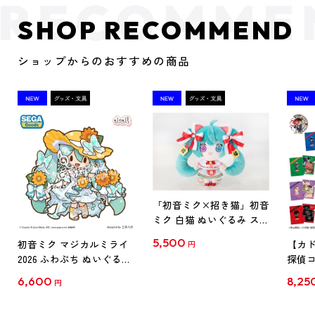
SHOP RECOMMEND
ショップからのおすすめの商品
「初音ミク×招き猫」初音
ミク 白猫 ぬいぐるみ スタ
ンダード Art by らっす
5,500
初音ミク マジカルミライ
【カド
円
2026 ふわぷち ぬいぐるみ
探偵コ
L
探偵コ
6,600
8,25
円
クリア
【1B