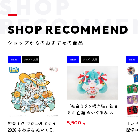
SHOP RECOMMEND
ショップからのおすすめの商品
「初音ミク×招き猫」初音
ミク 白猫 ぬいぐるみ スタ
ンダード Art by らっす
5,500
初音ミク マジカルミライ
【カド
円
2026 ふわぷち ぬいぐるみ
探偵コ
L
探偵コ