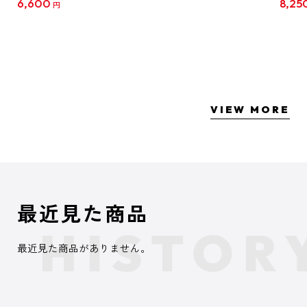
6,600
8,25
円
クリア
【1B
VIEW MORE
最近見た商品
最近見た商品がありません。