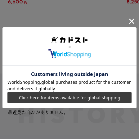
6,600
8,25
円
クリア
【1B
VIEW MORE
最近見た商品
最近見た商品がありません。