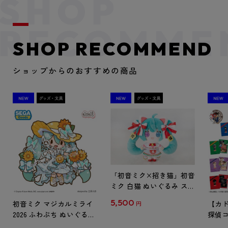
SHOP RECOMMEND
ショップからのおすすめの商品
「初音ミク×招き猫」初音
ミク 白猫 ぬいぐるみ スタ
ンダード Art by らっす
5,500
初音ミク マジカルミライ
【カド
円
2026 ふわぷち ぬいぐるみ
探偵コ
L
探偵コ