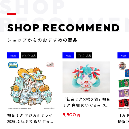
SHOP RECOMMEND
ショップからのおすすめの商品
「初音ミク×招き猫」初音
ミク 白猫 ぬいぐるみ スタ
ンダード Art by らっす
5,500
初音ミク マジカルミライ
【カド
円
2026 ふわぷち ぬいぐるみ
探偵コ
L
探偵コ