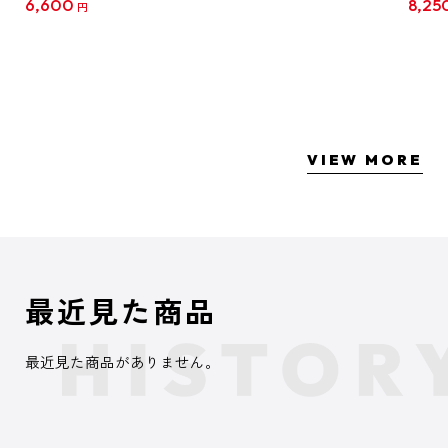
6,600
8,25
円
クリア
【1B
VIEW MORE
最近見た商品
最近見た商品がありません。