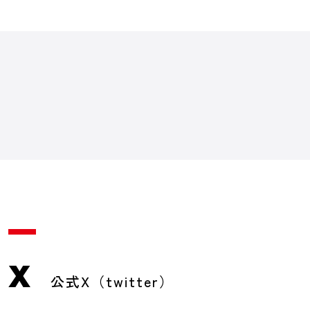
X
公式X（twitter）