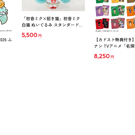
「初音ミク×招き猫」初音ミク
白猫 ぬいぐるみ スタンダード
Art by らっす
5,500
円
26 ふ
【カドスト特典付き】
ナン TVアニメ「名
30周年記念クリアファイ
8,250
円
【1BOX】