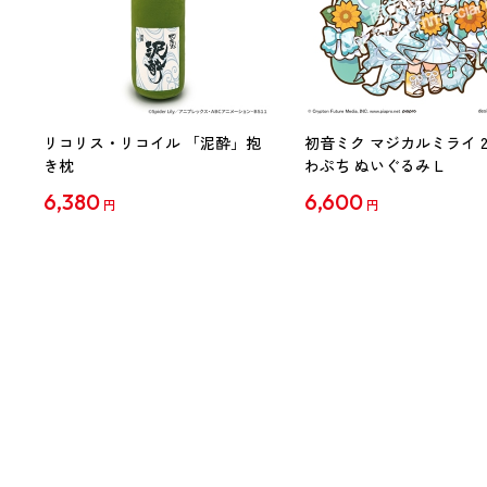
リコリス・リコイル 「泥酔」抱
初音ミク マジカルミライ 20
き枕
わぷち ぬいぐるみ L
6,380
6,600
円
円