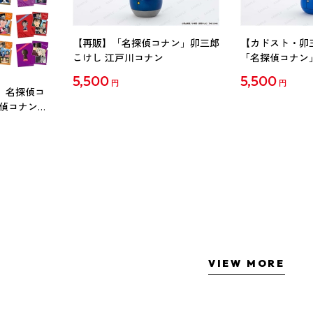
【再販】「名探偵コナン」卯三郎
【カドスト・卯
こけし 江戸川コナン
「名探偵コナン
工藤新一
5,500
5,500
円
円
 名探偵コ
探偵コナン」
ル Vol.2
VIEW MORE