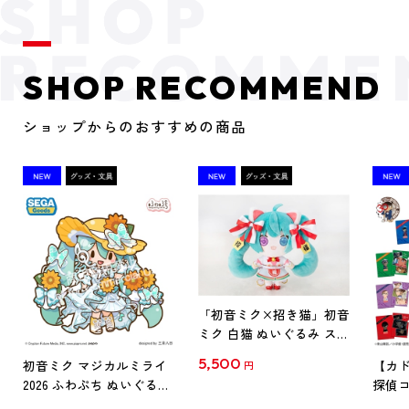
SHOP RECOMMEND
ショップからのおすすめの商品
「初音ミク×招き猫」初音
ミク 白猫 ぬいぐるみ スタ
ンダード Art by らっす
5,500
初音ミク マジカルミライ
【カド
円
2026 ふわぷち ぬいぐるみ
探偵コ
L
探偵コ