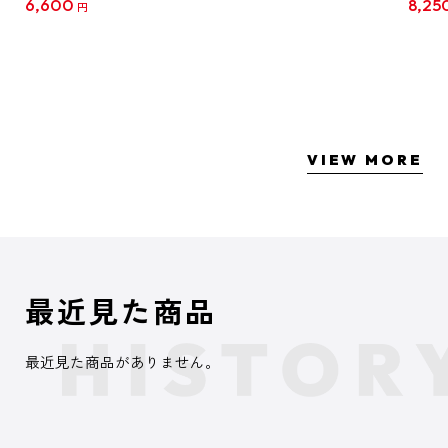
6,600
8,25
円
クリア
【1B
VIEW MORE
最近見た商品
最近見た商品がありません。