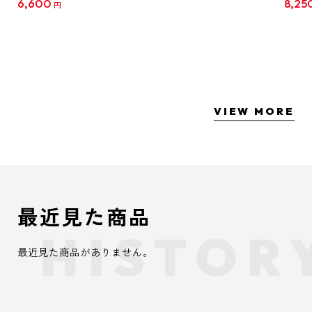
6,600
8,25
円
クリア
【1B
VIEW MORE
最近見た商品
最近見た商品がありません。