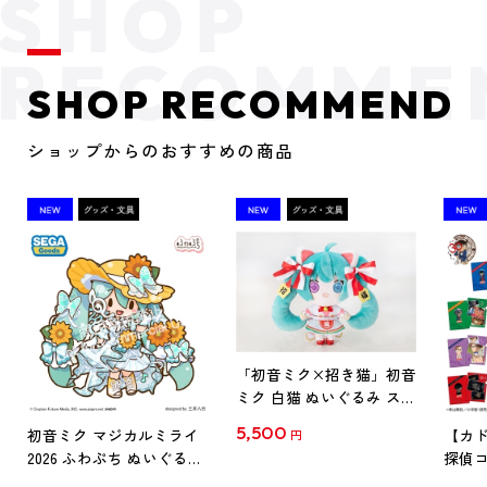
SHOP RECOMMEND
ショップからのおすすめの商品
「初音ミク×招き猫」初音
ミク 白猫 ぬいぐるみ スタ
ンダード Art by らっす
5,500
初音ミク マジカルミライ
【カド
円
2026 ふわぷち ぬいぐるみ
探偵コ
L
探偵コ