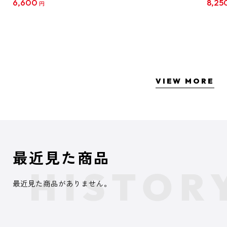
6,600
8,25
円
クリア
【1B
VIEW MORE
最近見た商品
最近見た商品がありません。