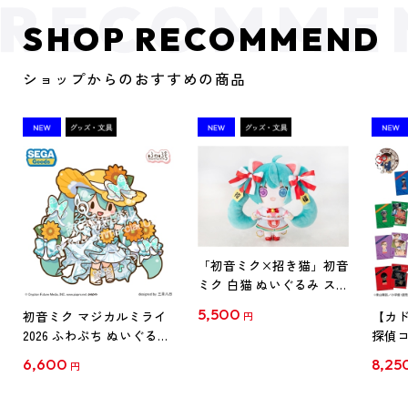
SHOP RECOMMEND
ショップからのおすすめの商品
「初音ミク×招き猫」初音
ミク 白猫 ぬいぐるみ スタ
ンダード Art by らっす
5,500
初音ミク マジカルミライ
【カド
円
2026 ふわぷち ぬいぐるみ
探偵コ
L
探偵コ
6,600
8,25
円
クリア
【1B