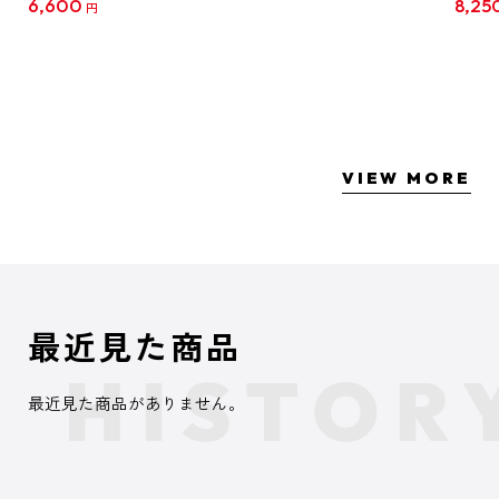
6,600
8,25
円
クリア
【1B
VIEW MORE
最近見た商品
最近見た商品がありません。