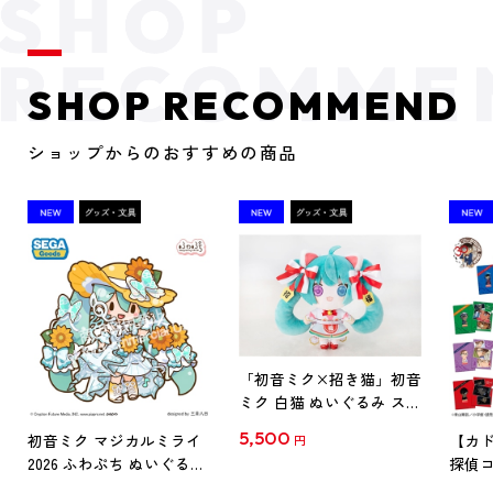
SHOP RECOMMEND
ショップからのおすすめの商品
「初音ミク×招き猫」初音
ミク 白猫 ぬいぐるみ スタ
ンダード Art by らっす
5,500
初音ミク マジカルミライ
【カド
円
2026 ふわぷち ぬいぐるみ
探偵コ
L
探偵コ