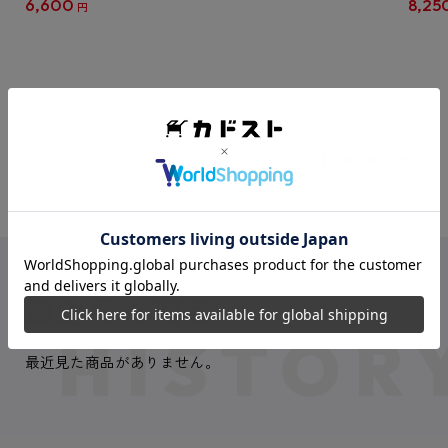
6,600
8,25
円
クリア
【1B
VIEW MORE
最近見た商品
最近見た商品がありません。