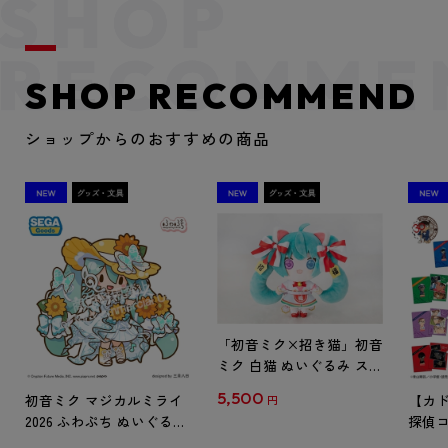
SHOP RECOMMEND
ショップからのおすすめの商品
「初音ミク×招き猫」初音
ミク 白猫 ぬいぐるみ スタ
ンダード Art by らっす
5,500
初音ミク マジカルミライ
【カド
円
2026 ふわぷち ぬいぐるみ
探偵コ
L
探偵コ