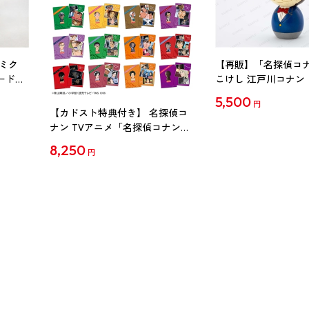
ミク
【再販】「名探偵コ
ード
こけし 江戸川コナン
5,500
円
【カドスト特典付き】 名探偵コ
ナン TVアニメ「名探偵コナン」
30周年記念クリアファイル Vol.2
8,250
円
【1BOX】