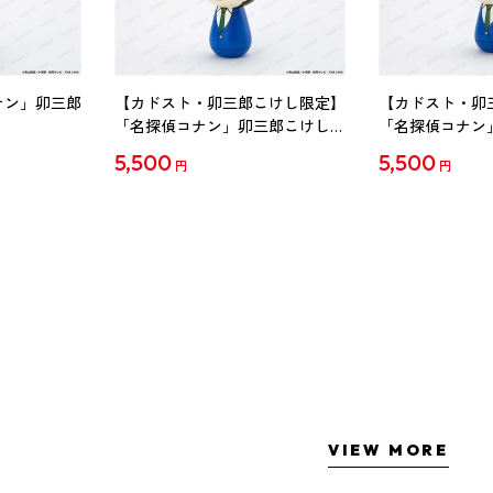
ナン」卯三郎
【カドスト・卯三郎こけし限定】
【カドスト・卯
「名探偵コナン」卯三郎こけし
「名探偵コナン
工藤新一
毛利蘭
5,500
5,500
円
円
VIEW MORE