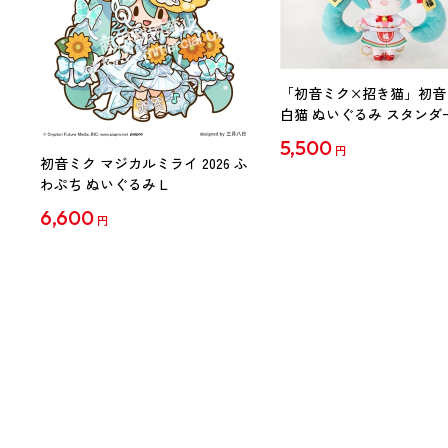
「初音ミク×招き猫」初音
白猫 ぬいぐるみ スタンダ
Art by らっす
5,500
円
初音ミク マジカルミライ 2026 ふ
わぷち ぬいぐるみ L
6,600
円