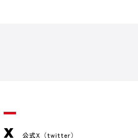
X
公式X（twitter）