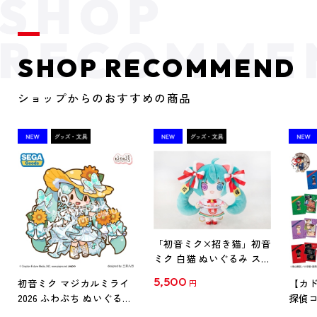
SHOP RECOMMEND
ショップからのおすすめの商品
「初音ミク×招き猫」初音
ミク 白猫 ぬいぐるみ スタ
ンダード Art by らっす
5,500
初音ミク マジカルミライ
【カド
円
2026 ふわぷち ぬいぐるみ
探偵コ
L
探偵コ