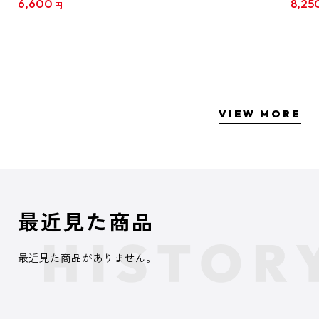
6,600
8,25
円
クリア
【1B
VIEW MORE
最近見た商品
最近見た商品がありません。