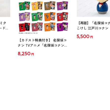
ミク
【再販】「名探偵コ
ード
こけし 江戸川コナン
5,500
円
【カドスト特典付き】 名探偵コ
ナン TVアニメ「名探偵コナン」
30周年記念クリアファイル Vol.2
8,250
円
【1BOX】