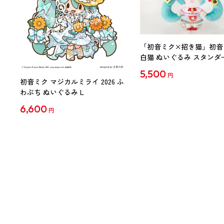
「初音ミク×招き猫」初音
白猫 ぬいぐるみ スタンダ
Art by らっす
5,500
円
初音ミク マジカルミライ 2026 ふ
わぷち ぬいぐるみ L
6,600
円