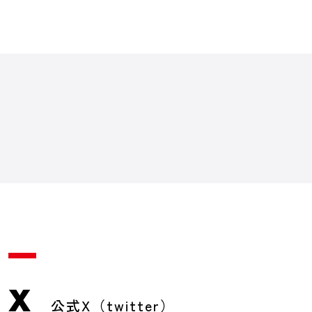
X
公式X（twitter）