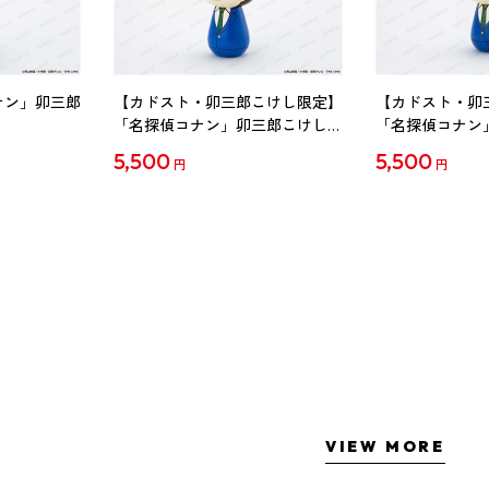
ナン」卯三郎
【カドスト・卯三郎こけし限定】
【カドスト・卯
「名探偵コナン」卯三郎こけし
「名探偵コナン
工藤新一
毛利蘭
5,500
5,500
円
円
VIEW MORE