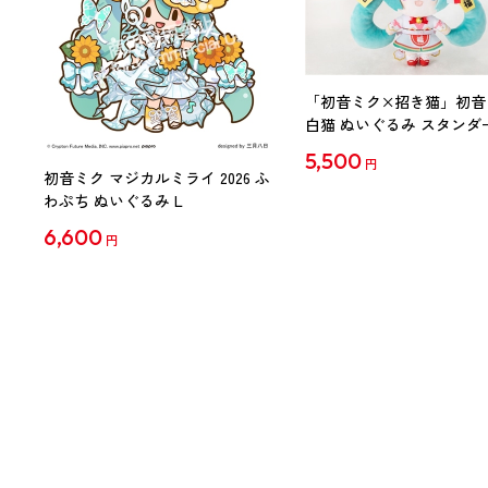
「初音ミク×招き猫」初音
白猫 ぬいぐるみ スタンダ
Art by らっす
5,500
円
初音ミク マジカルミライ 2026 ふ
わぷち ぬいぐるみ L
6,600
円