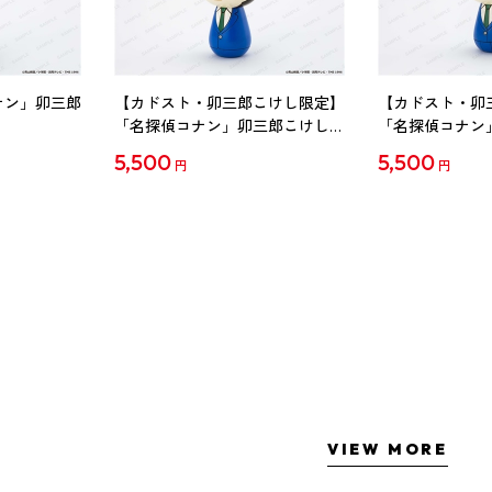
ナン」卯三郎
【カドスト・卯三郎こけし限定】
【カドスト・卯
「名探偵コナン」卯三郎こけし
「名探偵コナン
工藤新一
毛利蘭
5,500
5,500
円
円
VIEW MORE