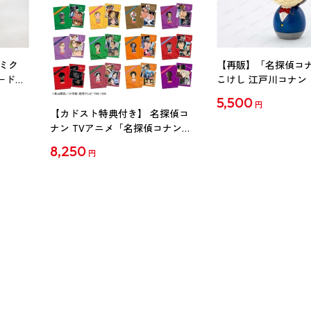
ミク
【再販】「名探偵コ
ード
こけし 江戸川コナン
5,500
円
【カドスト特典付き】 名探偵コ
ナン TVアニメ「名探偵コナン」
30周年記念クリアファイル Vol.2
8,250
円
【1BOX】