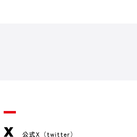
X
公式X（twitter）