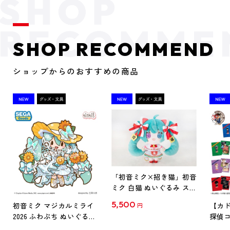
SHOP RECOMMEND
ショップからのおすすめの商品
「初音ミク×招き猫」初音
ミク 白猫 ぬいぐるみ スタ
ンダード Art by らっす
5,500
初音ミク マジカルミライ
【カド
円
2026 ふわぷち ぬいぐるみ
探偵コ
L
探偵コ