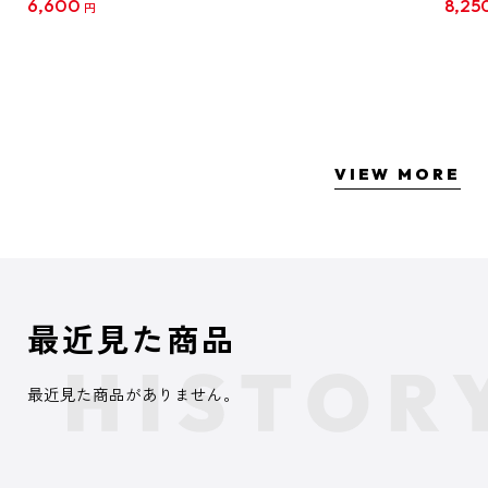
6,600
8,25
円
クリア
【1B
VIEW MORE
最近見た商品
最近見た商品がありません。