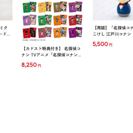
ミク
【再販】「名探偵コ
ード
こけし 江戸川コナン
5,500
円
【カドスト特典付き】 名探偵コ
ナン TVアニメ「名探偵コナン」
30周年記念クリアファイル Vol.2
8,250
円
【1BOX】