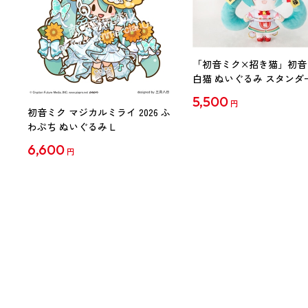
「初音ミク×招き猫」初音
白猫 ぬいぐるみ スタンダ
Art by らっす
5,500
円
初音ミク マジカルミライ 2026 ふ
わぷち ぬいぐるみ L
6,600
円