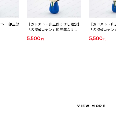
ナン」卯三郎
【カドスト・卯三郎こけし限定】
【カドスト・卯
「名探偵コナン」卯三郎こけし
「名探偵コナン
工藤新一
毛利蘭
5,500
5,500
円
円
VIEW MORE