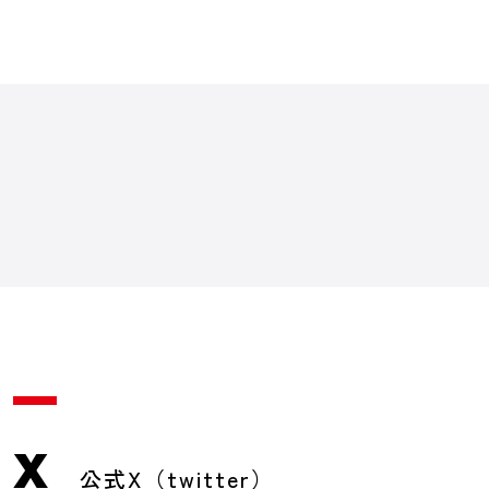
X
公式X（twitter）