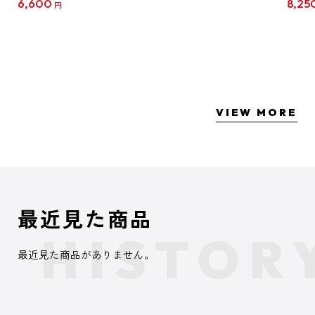
6,600
8,25
円
クリア
【1B
VIEW MORE
最近見た商品
最近見た商品がありません。