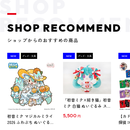
SHOP RECOMMEND
ショップからのおすすめの商品
「初音ミク×招き猫」初音
ミク 白猫 ぬいぐるみ スタ
ンダード Art by らっす
5,500
初音ミク マジカルミライ
【カド
円
2026 ふわぷち ぬいぐるみ
探偵コ
L
探偵コ