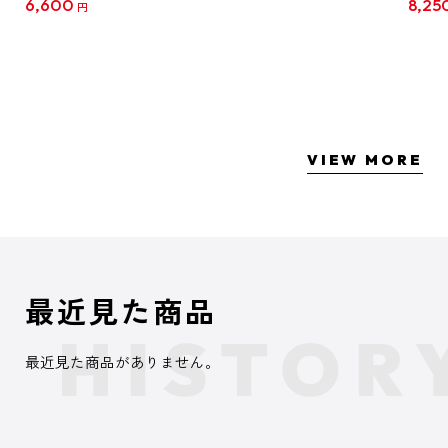
6,600
8,25
円
クリア
【1B
VIEW MORE
最近見た商品
最近見た商品がありません。