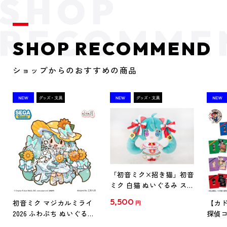
SHOP RECOMMEND
ショップからのおすすめの商品
「初音ミク×招き猫」初音
ミク 白猫 ぬいぐるみ スタ
ンダード Art by らっす
5,500
初音ミク マジカルミライ
【カド
円
2026 ふわぷち ぬいぐるみ
探偵コ
L
探偵コ