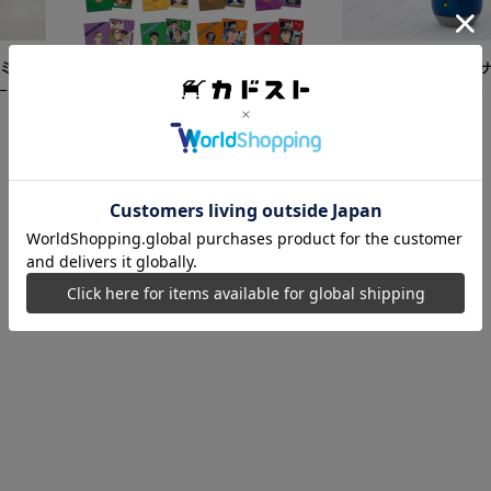
ミク
【再販】「名探偵コ
ード
こけし 江戸川コナン
5,500
円
【カドスト特典付き】 名探偵コ
ナン TVアニメ「名探偵コナン」
30周年記念クリアファイル Vol.2
8,250
円
【1BOX】