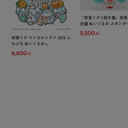
「初音ミク×招き猫」初音
白猫 ぬいぐるみ スタンダ
Art by らっす
5,500
円
初音ミク マジカルミライ 2026 ふ
わぷち ぬいぐるみ L
6,600
円