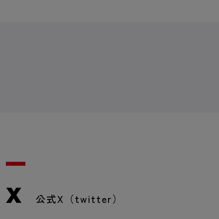
X
公式X（twitter）