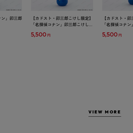
ナン」卯三郎
【カドスト・卯三郎こけし限定】
【カドスト・卯
「名探偵コナン」卯三郎こけし
「名探偵コナン
工藤新一
毛利蘭
5,500
5,500
円
円
VIEW MORE