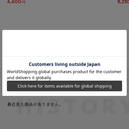
6,600
8,25
円
クリア
【1B
VIEW MORE
最近見た商品
最近見た商品がありません。