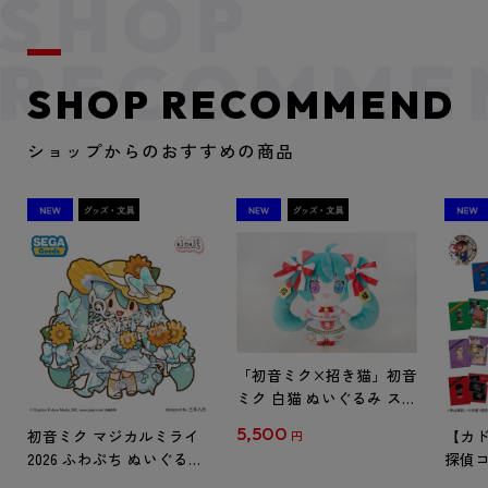
SHOP RECOMMEND
ショップからのおすすめの商品
「初音ミク×招き猫」初音
ミク 白猫 ぬいぐるみ スタ
ンダード Art by らっす
5,500
初音ミク マジカルミライ
【カド
円
2026 ふわぷち ぬいぐるみ
探偵コ
L
探偵コ