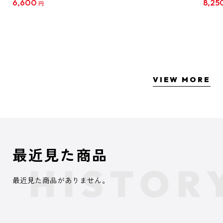
6,600
8,25
円
クリア
【1B
VIEW MORE
最近見た商品
最近見た商品がありません。