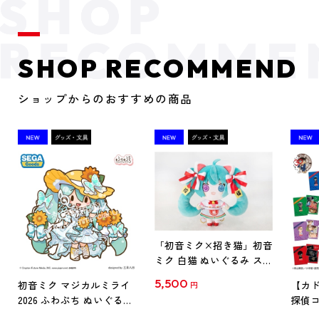
SHOP RECOMMEND
ショップからのおすすめの商品
「初音ミク×招き猫」初音
ミク 白猫 ぬいぐるみ スタ
ンダード Art by らっす
5,500
初音ミク マジカルミライ
【カド
円
2026 ふわぷち ぬいぐるみ
探偵コ
L
探偵コ