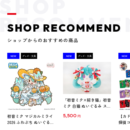
SHOP RECOMMEND
ショップからのおすすめの商品
「初音ミク×招き猫」初音
ミク 白猫 ぬいぐるみ スタ
ンダード Art by らっす
5,500
初音ミク マジカルミライ
【カド
円
2026 ふわぷち ぬいぐるみ
探偵コ
L
探偵コ