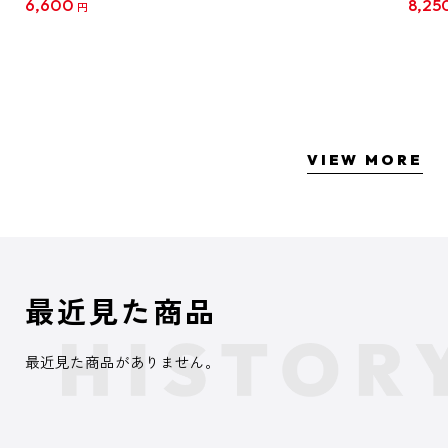
6,600
8,25
円
クリア
【1B
VIEW MORE
最近見た商品
最近見た商品がありません。