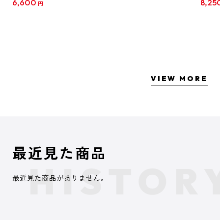
6,600
8,25
円
クリア
【1B
VIEW MORE
最近見た商品
最近見た商品がありません。