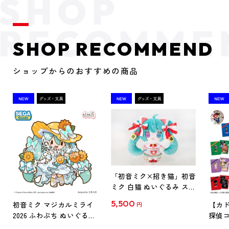
SHOP RECOMMEND
ショップからのおすすめの商品
「初音ミク×招き猫」初音
ミク 白猫 ぬいぐるみ スタ
ンダード Art by らっす
5,500
初音ミク マジカルミライ
【カド
円
2026 ふわぷち ぬいぐるみ
探偵コ
L
探偵コ