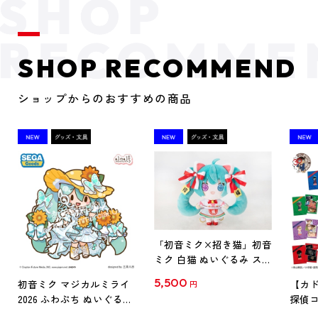
SHOP RECOMMEND
ショップからのおすすめの商品
「初音ミク×招き猫」初音
ミク 白猫 ぬいぐるみ スタ
ンダード Art by らっす
5,500
初音ミク マジカルミライ
【カド
円
2026 ふわぷち ぬいぐるみ
探偵コ
L
探偵コ