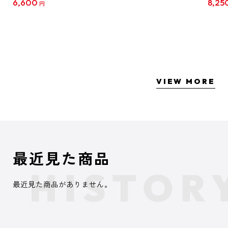
6,600
8,25
円
クリア
【1B
VIEW MORE
最近見た商品
最近見た商品がありません。