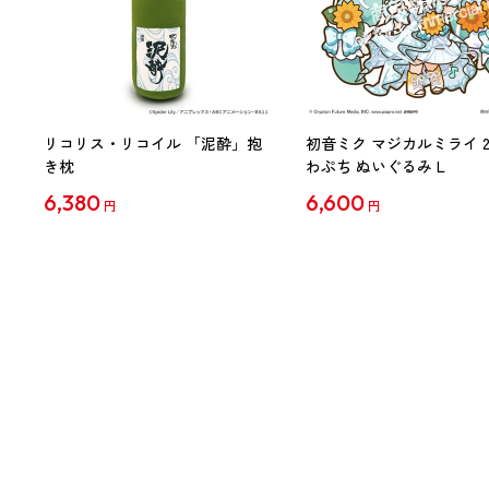
リコリス・リコイル 「泥酔」抱
初音ミク マジカルミライ 20
き枕
わぷち ぬいぐるみ L
6,380
6,600
円
円