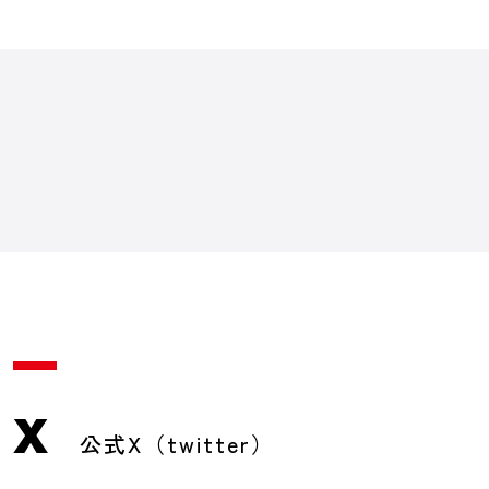
X
公式X（twitter）