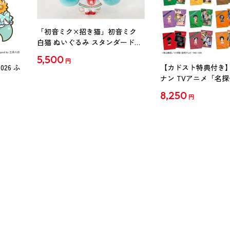
「初音ミク×招き猫」初音ミク
白猫 ぬいぐるみ スタンダード
Art by らっす
5,500
円
26 ふ
【カドスト特典付き】
ナン TVアニメ「名
30周年記念クリアファイ
8,250
円
【1BOX】