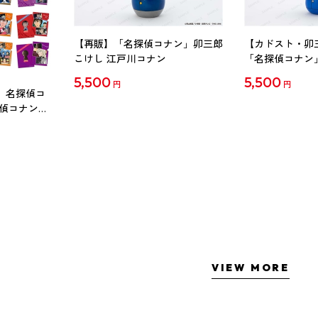
【再販】「名探偵コナン」卯三郎
【カドスト・卯
こけし 江戸川コナン
「名探偵コナン
工藤新一
5,500
5,500
円
円
 名探偵コ
探偵コナン」
ル Vol.2
VIEW MORE