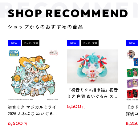
SHOP RECOMMEND
ショップからのおすすめの商品
「初音ミク×招き猫」初音
ミク 白猫 ぬいぐるみ スタ
ンダード Art by らっす
5,500
初音ミク マジカルミライ
【カド
円
2026 ふわぷち ぬいぐるみ
探偵コ
L
探偵コ
6,600
8,25
円
クリア
【1B