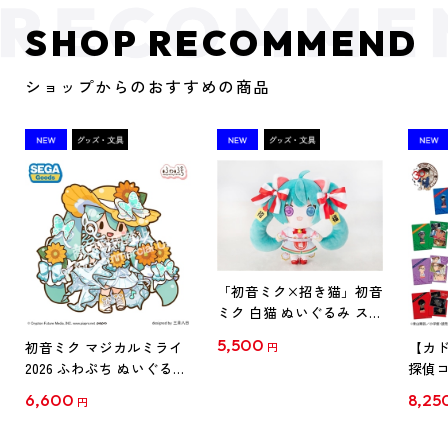
SHOP RECOMMEND
ショップからのおすすめの商品
「初音ミク×招き猫」初音
ミク 白猫 ぬいぐるみ スタ
ンダード Art by らっす
5,500
初音ミク マジカルミライ
【カド
円
2026 ふわぷち ぬいぐるみ
探偵コ
L
探偵コ
6,600
8,25
円
クリア
【1B