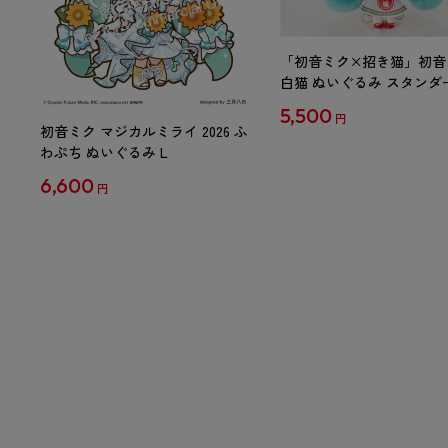
「初音ミク×招き猫」初音
白猫 ぬいぐるみ スタンダ
Art by らっす
5,500
円
初音ミク マジカルミライ 2026 ふ
わぷち ぬいぐるみ L
6,600
円