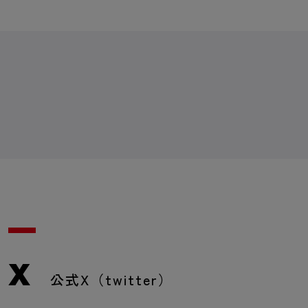
X
公式X（twitter）