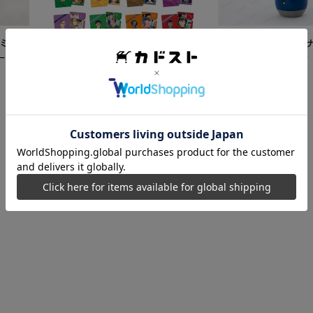
ミク
【再販】「名探偵コ
ード
こけし 江戸川コナン
5,500
円
【カドスト特典付き】 名探偵コ
ナン TVアニメ「名探偵コナン」
30周年記念クリアファイル Vol.2
8,250
円
【1BOX】