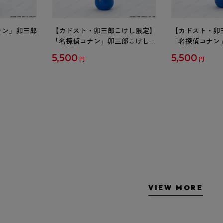
ナン」卯三郎
【カドスト・卯三郎こけし限定】
【カドスト・卯
「名探偵コナン」卯三郎こけし
「名探偵コナン
工藤新一
毛利蘭
5,500
5,500
円
円
VIEW MORE