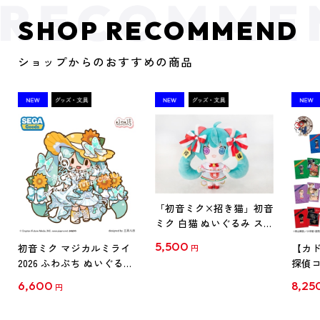
SHOP RECOMMEND
ショップからのおすすめの商品
「初音ミク×招き猫」初音
ミク 白猫 ぬいぐるみ スタ
ンダード Art by らっす
5,500
初音ミク マジカルミライ
【カド
円
2026 ふわぷち ぬいぐるみ
探偵コ
L
探偵コ
6,600
8,25
円
クリア
【1B