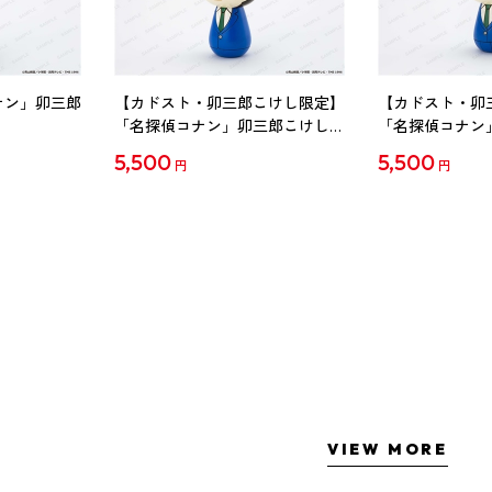
ナン」卯三郎
【カドスト・卯三郎こけし限定】
【カドスト・卯
「名探偵コナン」卯三郎こけし
「名探偵コナン
工藤新一
毛利蘭
5,500
5,500
円
円
VIEW MORE