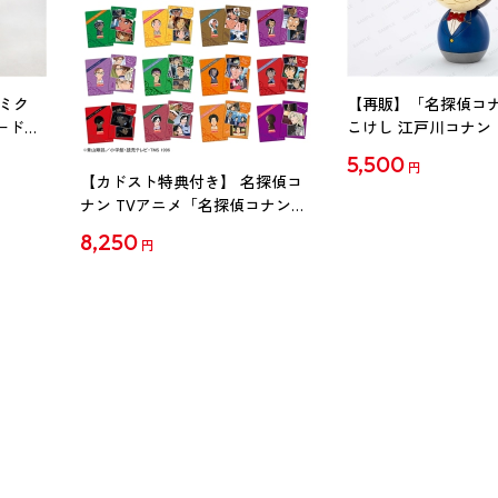
ミク
【再販】「名探偵コ
ード
こけし 江戸川コナン
5,500
円
【カドスト特典付き】 名探偵コ
ナン TVアニメ「名探偵コナン」
30周年記念クリアファイル Vol.2
8,250
円
【1BOX】