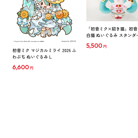
「初音ミク×招き猫」初音
白猫 ぬいぐるみ スタンダ
Art by らっす
5,500
円
初音ミク マジカルミライ 2026 ふ
わぷち ぬいぐるみ L
6,600
円