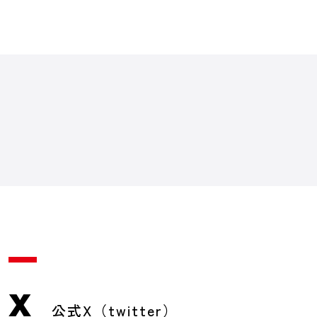
X
公式X（twitter）