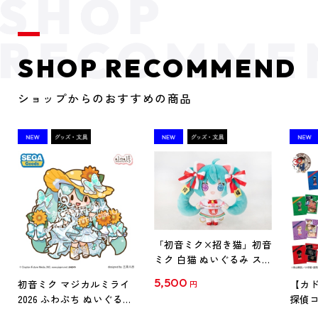
SHOP RECOMMEND
ショップからのおすすめの商品
「初音ミク×招き猫」初音
ミク 白猫 ぬいぐるみ スタ
ンダード Art by らっす
5,500
初音ミク マジカルミライ
【カド
円
2026 ふわぷち ぬいぐるみ
探偵コ
L
探偵コ