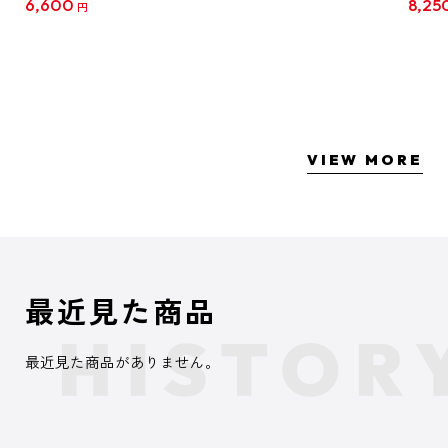
6,600
8,25
円
クリア
【1B
VIEW MORE
最近見た商品
最近見た商品がありません。