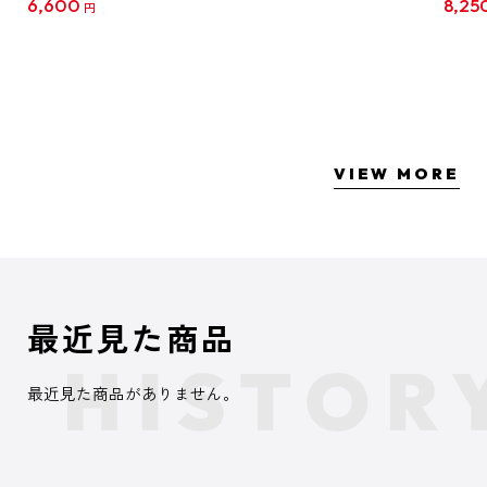
6,600
8,25
円
クリア
【1B
VIEW MORE
最近見た商品
最近見た商品がありません。