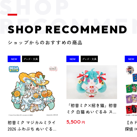
SHOP RECOMMEND
ショップからのおすすめの商品
「初音ミク×招き猫」初音
ミク 白猫 ぬいぐるみ スタ
ンダード Art by らっす
5,500
初音ミク マジカルミライ
【カド
円
2026 ふわぷち ぬいぐるみ
探偵コ
L
探偵コ