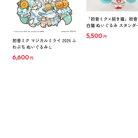
「初音ミク×招き猫」初音
白猫 ぬいぐるみ スタンダ
Art by らっす
5,500
円
初音ミク マジカルミライ 2026 ふ
わぷち ぬいぐるみ L
6,600
円