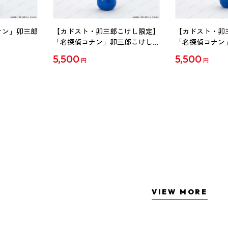
ナン」卯三郎
【カドスト・卯三郎こけし限定】
【カドスト・卯
「名探偵コナン」卯三郎こけし
「名探偵コナン
工藤新一
毛利蘭
5,500
5,500
円
円
VIEW MORE