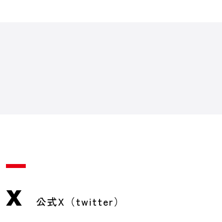
X
公式X（twitter）