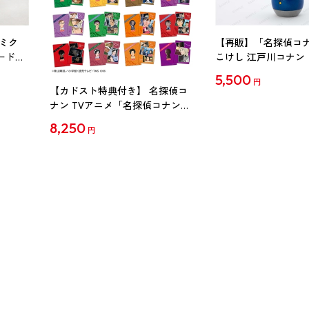
ミク
【再販】「名探偵コ
ード
こけし 江戸川コナン
5,500
円
【カドスト特典付き】 名探偵コ
ナン TVアニメ「名探偵コナン」
30周年記念クリアファイル Vol.2
8,250
円
【1BOX】