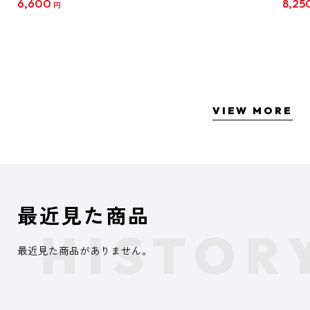
6,600
8,25
円
クリア
【1B
VIEW MORE
最近見た商品
最近見た商品がありません。