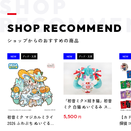
SHOP RECOMMEND
ショップからのおすすめの商品
「初音ミク×招き猫」初音
ミク 白猫 ぬいぐるみ スタ
ンダード Art by らっす
5,500
初音ミク マジカルミライ
【カド
円
2026 ふわぷち ぬいぐるみ
探偵コ
L
探偵コ