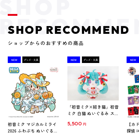
SHOP RECOMMEND
ショップからのおすすめの商品
「初音ミク×招き猫」初音
ミク 白猫 ぬいぐるみ スタ
ンダード Art by らっす
5,500
初音ミク マジカルミライ
【カド
円
2026 ふわぷち ぬいぐるみ
探偵コ
L
探偵コ