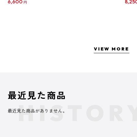
6,600
8,25
円
クリア
【1B
VIEW MORE
最近見た商品
最近見た商品がありません。