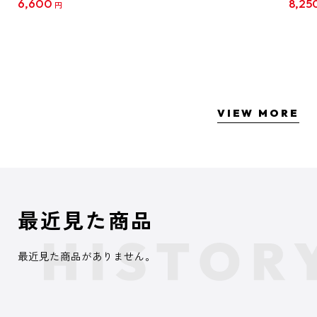
6,600
8,25
円
クリア
【1B
VIEW MORE
最近見た商品
最近見た商品がありません。