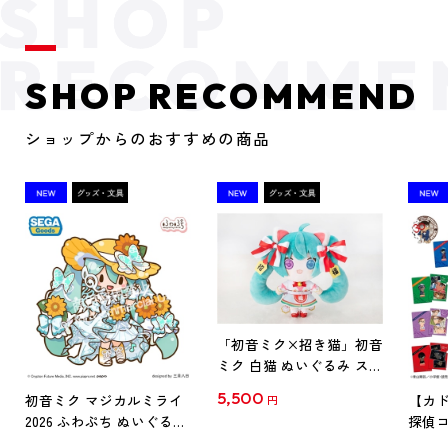
SHOP RECOMMEND
ショップからのおすすめの商品
「初音ミク×招き猫」初音
ミク 白猫 ぬいぐるみ スタ
ンダード Art by らっす
5,500
初音ミク マジカルミライ
【カド
円
2026 ふわぷち ぬいぐるみ
探偵コ
L
探偵コ