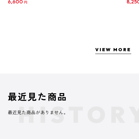
6,600
8,25
円
クリア
【1B
VIEW MORE
最近見た商品
最近見た商品がありません。