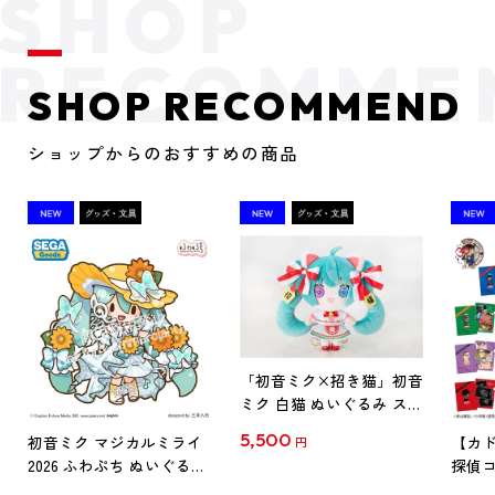
SHOP RECOMMEND
ショップからのおすすめの商品
「初音ミク×招き猫」初音
ミク 白猫 ぬいぐるみ スタ
ンダード Art by らっす
5,500
初音ミク マジカルミライ
【カド
円
2026 ふわぷち ぬいぐるみ
探偵コ
L
探偵コ