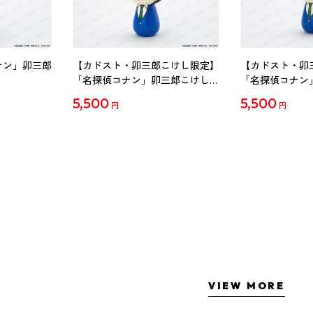
ナン」卯三郎
【カドスト・卯三郎こけし限定】
【カドスト・卯
「名探偵コナン」卯三郎こけし
「名探偵コナン
工藤新一
毛利蘭
5,500
5,500
円
円
VIEW MORE