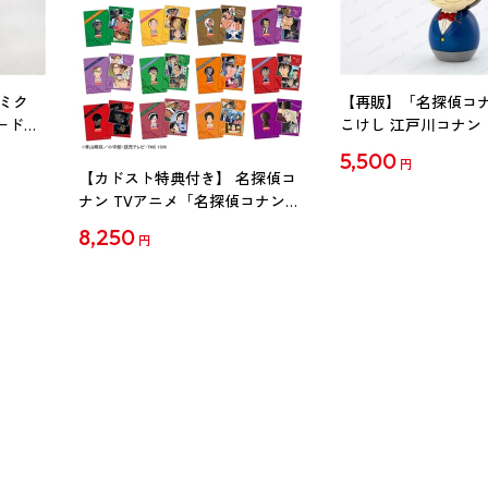
ミク
【再販】「名探偵コ
ード
こけし 江戸川コナン
5,500
円
【カドスト特典付き】 名探偵コ
ナン TVアニメ「名探偵コナン」
30周年記念クリアファイル Vol.2
8,250
円
【1BOX】