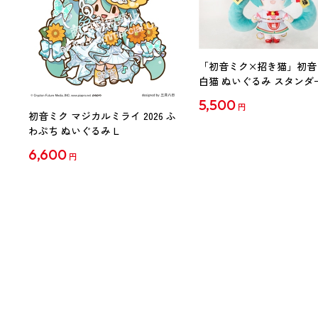
「初音ミク×招き猫」初音
白猫 ぬいぐるみ スタンダ
Art by らっす
5,500
円
初音ミク マジカルミライ 2026 ふ
わぷち ぬいぐるみ L
6,600
円