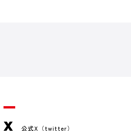
X
公式X（twitter）