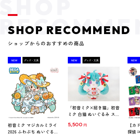
SHOP RECOMMEND
ショップからのおすすめの商品
「初音ミク×招き猫」初音
ミク 白猫 ぬいぐるみ スタ
ンダード Art by らっす
5,500
初音ミク マジカルミライ
【カド
円
2026 ふわぷち ぬいぐるみ
探偵コ
L
探偵コ