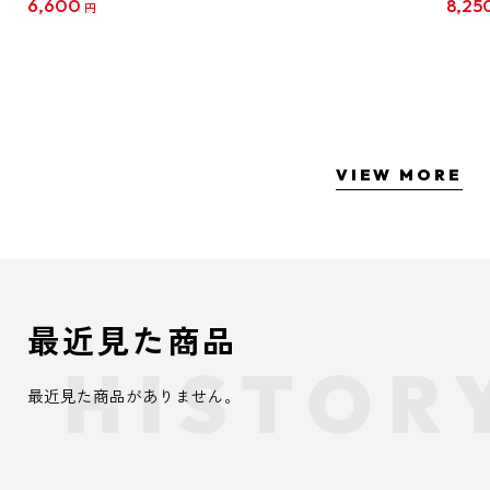
6,600
8,25
円
クリア
【1B
VIEW MORE
最近見た商品
最近見た商品がありません。