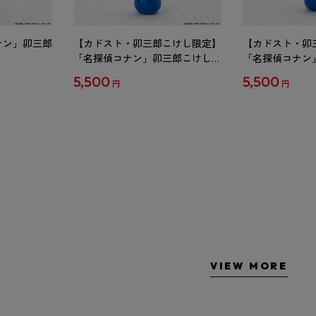
ナン」卯三郎
【カドスト・卯三郎こけし限定】
【カドスト・卯
「名探偵コナン」卯三郎こけし
「名探偵コナン
工藤新一
毛利蘭
5,500
5,500
円
円
VIEW MORE