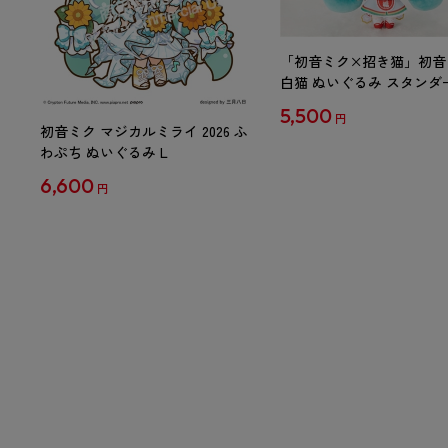
「初音ミク×招き猫」初音
白猫 ぬいぐるみ スタンダ
Art by らっす
5,500
円
初音ミク マジカルミライ 2026 ふ
わぷち ぬいぐるみ L
6,600
円