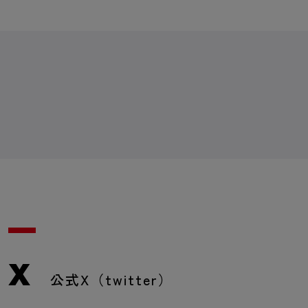
X
公式X（twitter）