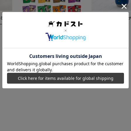
ミク
【再販】「名探偵コ
ード
こけし 江戸川コナン
5,500
円
【カドスト特典付き】 名探偵コ
ナン TVアニメ「名探偵コナン」
30周年記念クリアファイル Vol.2
8,250
円
【1BOX】