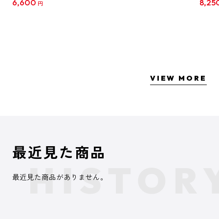
6,600
8,25
円
クリア
【1B
VIEW MORE
最近見た商品
最近見た商品がありません。