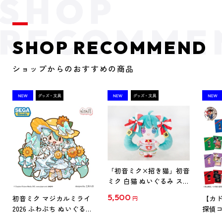
SHOP RECOMMEND
ショップからのおすすめの商品
「初音ミク×招き猫」初音
ミク 白猫 ぬいぐるみ スタ
ンダード Art by らっす
5,500
初音ミク マジカルミライ
【カド
円
2026 ふわぷち ぬいぐるみ
探偵コ
L
探偵コ