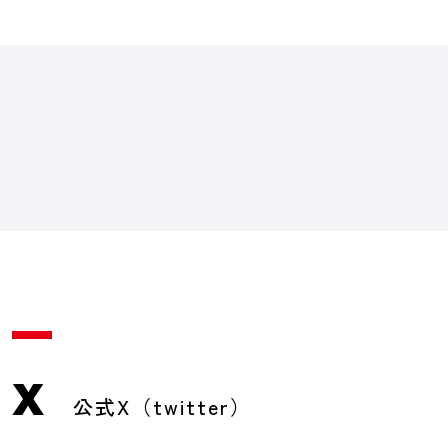
X
公式X（twitter）