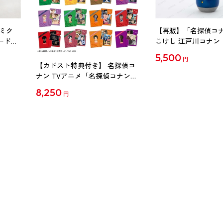
ミク
【再販】「名探偵コ
ード
こけし 江戸川コナン
5,500
円
【カドスト特典付き】 名探偵コ
ナン TVアニメ「名探偵コナン」
30周年記念クリアファイル Vol.2
8,250
円
【1BOX】