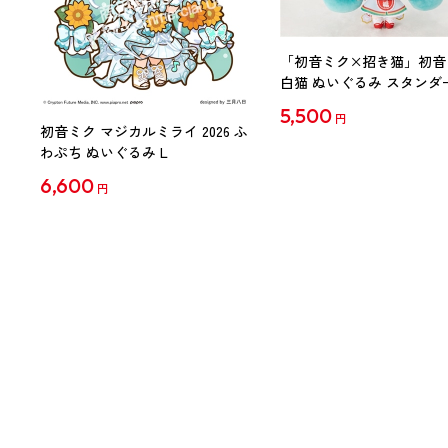
「初音ミク×招き猫」初音
白猫 ぬいぐるみ スタンダ
Art by らっす
5,500
円
初音ミク マジカルミライ 2026 ふ
わぷち ぬいぐるみ L
6,600
円