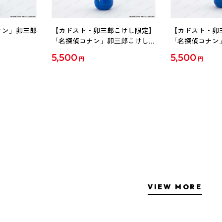
ナン」卯三郎
【カドスト・卯三郎こけし限定】
【カドスト・卯
「名探偵コナン」卯三郎こけし
「名探偵コナン
工藤新一
毛利蘭
5,500
5,500
円
円
VIEW MORE