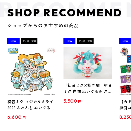
SHOP RECOMMEND
ショップからのおすすめの商品
「初音ミク×招き猫」初音
ミク 白猫 ぬいぐるみ スタ
ンダード Art by らっす
5,500
初音ミク マジカルミライ
【カド
円
2026 ふわぷち ぬいぐるみ
探偵コ
L
探偵コ
6,600
8,25
円
クリア
【1B