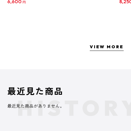
6,600
8,25
円
クリア
【1B
VIEW MORE
最近見た商品
最近見た商品がありません。