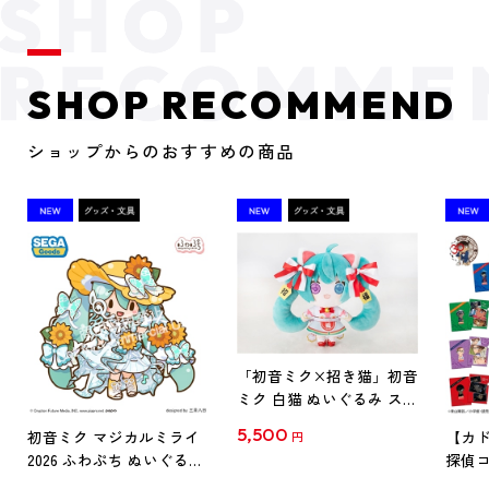
SHOP RECOMMEND
ショップからのおすすめの商品
「初音ミク×招き猫」初音
ミク 白猫 ぬいぐるみ スタ
ンダード Art by らっす
5,500
初音ミク マジカルミライ
【カド
円
2026 ふわぷち ぬいぐるみ
探偵コ
L
探偵コ