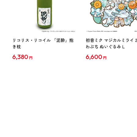
リコリス・リコイル 「泥酔」抱
初音ミク マジカルミライ 20
き枕
わぷち ぬいぐるみ L
6,380
6,600
円
円