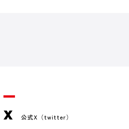
X
公式X（twitter）