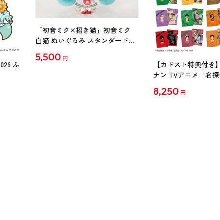
「初音ミク×招き猫」初音ミク
白猫 ぬいぐるみ スタンダード
Art by らっす
5,500
円
26 ふ
【カドスト特典付き】
ナン TVアニメ「名
30周年記念クリアファイ
8,250
円
【1BOX】