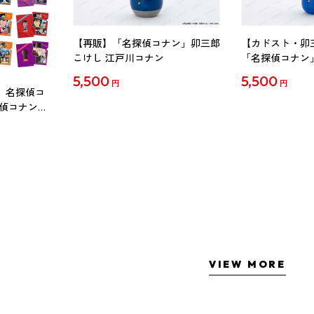
【再販】「名探偵コナン」卯三郎
【カドスト・卯
こけし 江戸川コナン
「名探偵コナン
工藤新一
5,500
5,500
円
円
 名探偵コ
探偵コナン」
ル Vol.2
VIEW MORE