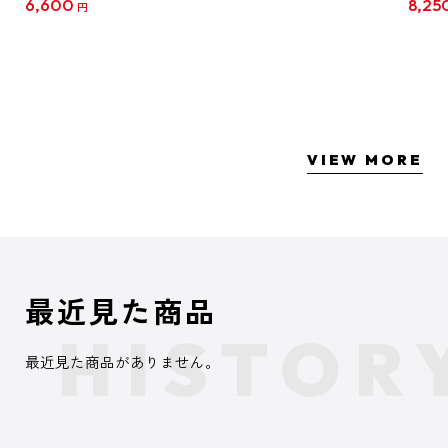
6,600
8,25
円
クリア
【1B
VIEW MORE
最近見た商品
最近見た商品がありません。