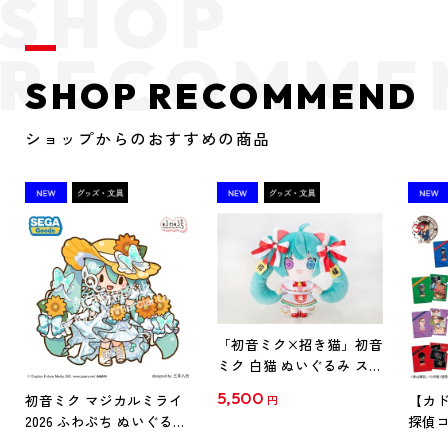
SHOP RECOMMEND
ショップからのおすすめの商品
「初音ミク×招き猫」初音
ミク 白猫 ぬいぐるみ スタ
ンダード Art by らっす
5,500
初音ミク マジカルミライ
【カド
円
2026 ふわぷち ぬいぐるみ
探偵コ
L
探偵コ